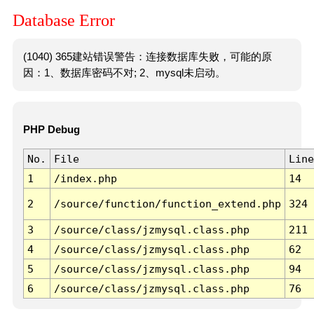
Database Error
(1040) 365建站错误警告：连接数据库失败，可能的原
因：1、数据库密码不对; 2、mysql未启动。
PHP Debug
No.
File
Line
1
/index.php
14
2
/source/function/function_extend.php
324
3
/source/class/jzmysql.class.php
211
4
/source/class/jzmysql.class.php
62
5
/source/class/jzmysql.class.php
94
6
/source/class/jzmysql.class.php
76